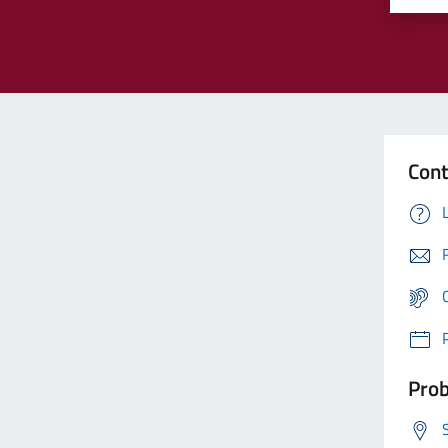
Cont
Prob