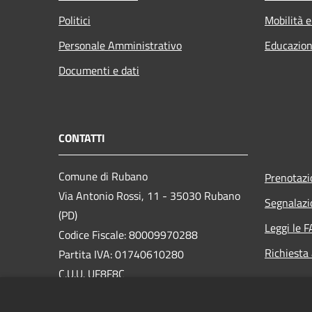
Politici
Mobilità e
Personale Amministrativo
Educazion
Documenti e dati
CONTATTI
Comune di Rubano
Prenotaz
Via Antonio Rossi, 11 - 35030 Rubano
Segnalazi
(PD)
Leggi le 
Codice Fiscale: 80009970288
Richiesta
Partita IVA: 01740610280
C.U.U. UF8F8C
PEC:
rubano.pd@cert.ip-veneto.net