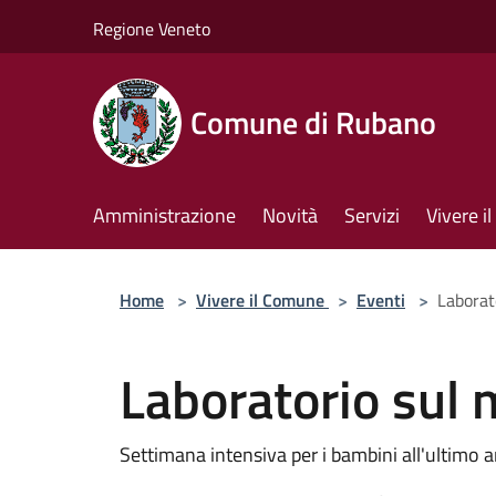
Salta al contenuto principale
Regione Veneto
Comune di Rubano
Amministrazione
Novità
Servizi
Vivere 
Home
>
Vivere il Comune
>
Eventi
>
Laborat
Laboratorio sul 
Settimana intensiva per i bambini all'ultimo 