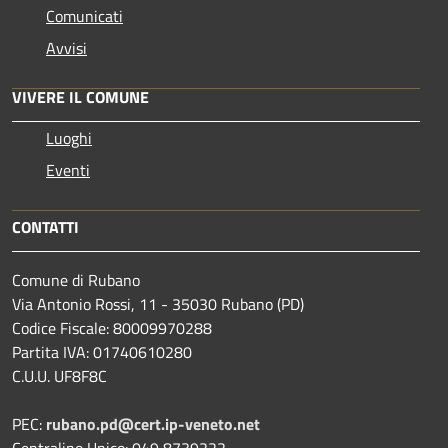
Comunicati
Avvisi
VIVERE IL COMUNE
Luoghi
Eventi
CONTATTI
Comune di Rubano
Via Antonio Rossi, 11 - 35030 Rubano (PD)
Codice Fiscale: 80009970288
Partita IVA: 01740610280
C.U.U. UF8F8C
PEC:
rubano.pd@cert.ip-veneto.net
Centralino Unico: 049 8739222