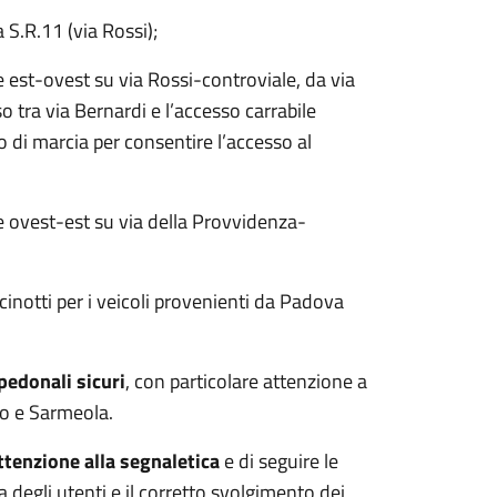
a S.R.11 (via Rossi);
e est-ovest su via Rossi-controviale, da via
o tra via Bernardi e l’accesso carrabile
nso di marcia per consentire l’accesso al
e ovest-est su via della Provvidenza-
cinotti per i veicoli provenienti da Padova
pedonali sicuri
, con particolare attenzione a
no e Sarmeola.
ttenzione alla segnaletica
e di seguire le
za degli utenti e il corretto svolgimento dei