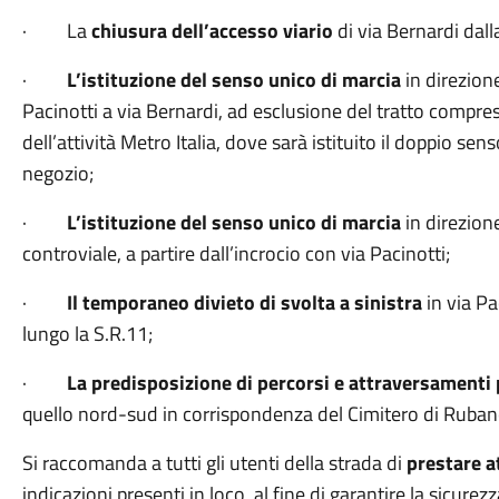
· La
chiusura dell’accesso viario
di via Bernardi dall
·
L’istituzione del senso unico di marcia
in direzion
Pacinotti a via Bernardi, ad esclusione del tratto compres
dell’attività Metro Italia, dove sarà istituito il doppio se
negozio;
·
L’istituzione del senso unico di marcia
in direzion
controviale, a partire dall’incrocio con via Pacinotti;
·
Il temporaneo divieto di svolta a sinistra
in via Pa
lungo la S.R.11;
·
La predisposizione di percorsi e attraversamenti 
quello nord-sud in corrispondenza del Cimitero di Ruba
Si raccomanda a tutti gli utenti della strada di
prestare a
indicazioni presenti in loco, al fine di garantire la sicurez