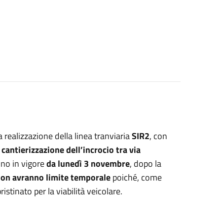
a realizzazione della linea tranviaria
SIR2
, con
a
cantierizzazione dell’incrocio tra via
nno in vigore
da lunedì 3 novembre
, dopo la
e non avranno limite temporale
poiché, come
istinato per la viabilità veicolare.