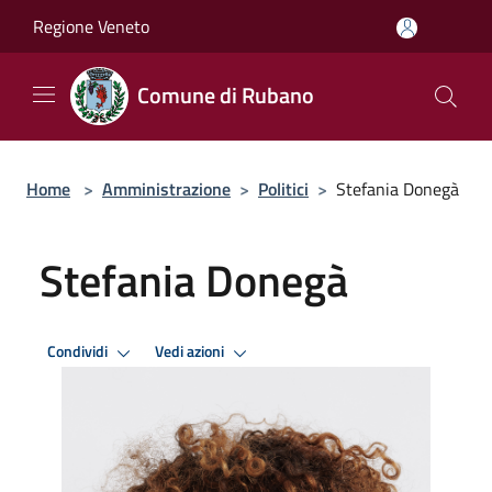
Salta al contenuto principale
Regione Veneto
Comune di Rubano
Home
>
Amministrazione
>
Politici
>
Stefania Donegà
Stefania Donegà
Condividi
Vedi azioni