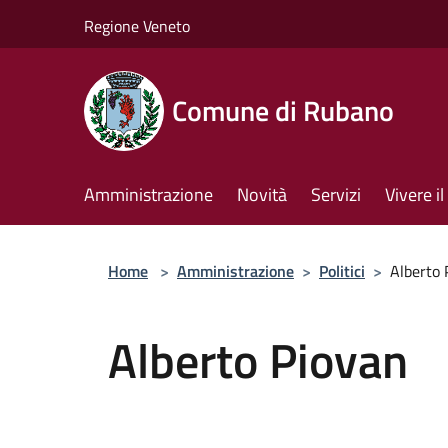
Salta al contenuto principale
Regione Veneto
Comune di Rubano
Amministrazione
Novità
Servizi
Vivere 
Home
>
Amministrazione
>
Politici
>
Alberto 
Alberto Piovan