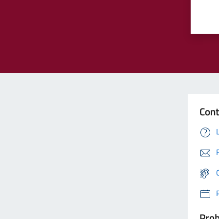
Cont
Prob