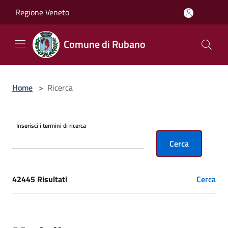
Salta al contenuto principale
Regione Veneto
Comune di Rubano
Home
>
Ricerca
Inserisci i termini di ricerca
Cerca
42445 Risultati
Cerca
[results] Risultati