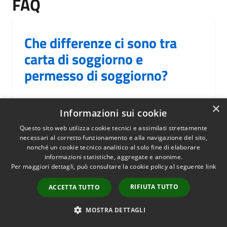
FAQ
Che differenze ci sono tra
carta di soggiorno e
permesso di soggiorno?
×
Informazioni sui cookie
Questo sito web utilizza cookie tecnici e assimilati strettamente
Come apporre una firma
necessari al corretto funzionamento e alla navigazione del sito,
elettronica? Chi deve
nonché un cookie tecnico analitico al solo fine di elaborare
informazioni statistiche, aggregate e anonime.
firmare? Quali documenti?
Per maggiori dettagli, può consultare la cookie policy al seguente
link
Con quale tipo di firma?
RIFIUTA TUTTO
ACCETTA TUTTO
MOSTRA DETTAGLI