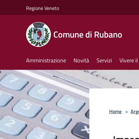
Salta al contenuto principale
Regione Veneto
Comune di Rubano
Amministrazione
Novità
Servizi
Vivere 
Home
>
Arg