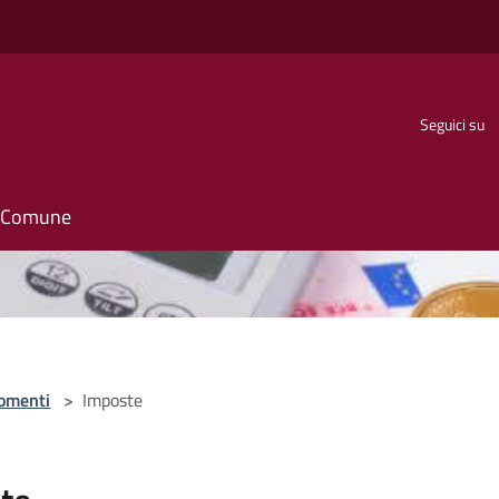
Seguici su
il Comune
omenti
>
Imposte