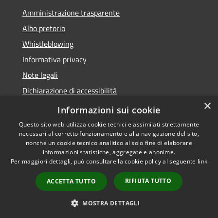
Amministrazione trasparente
Albo pretorio
Whistleblowing
Informativa privacy
Note legali
Dichiarazione di accessibilità
×
Obiettivi di accessibilità 2026
Informazioni sui cookie
Questo sito web utilizza cookie tecnici e assimilati strettamente
necessari al corretto funzionamento e alla navigazione del sito,
nonché un cookie tecnico analitico al solo fine di elaborare
informazioni statistiche, aggregate e anonime.
RSS
Copyright © 2026 • Comune di
Per maggiori dettagli, può consultare la cookie policy al seguente
link
Accessibilità
Rubano • Powered by
Privacy
Municipium
Accesso
•
RIFIUTA TUTTO
ACCETTA TUTTO
Cookie
redazione
Mappa del sito
MOSTRA DETTAGLI