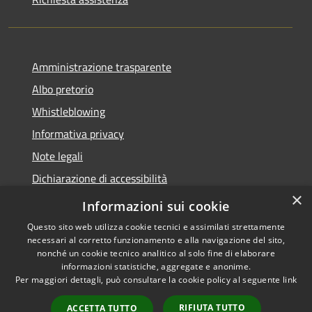
Amministrazione trasparente
Albo pretorio
Whistleblowing
Informativa privacy
Note legali
Dichiarazione di accessibilità
×
Obiettivi di accessibilità 2026
Informazioni sui cookie
Questo sito web utilizza cookie tecnici e assimilati strettamente
necessari al corretto funzionamento e alla navigazione del sito,
nonché un cookie tecnico analitico al solo fine di elaborare
informazioni statistiche, aggregate e anonime.
RSS
Copyright © 2026 • Comune di
Per maggiori dettagli, può consultare la cookie policy al seguente
link
Accessibilità
Rubano • Powered by
Privacy
Municipium
Accesso
•
RIFIUTA TUTTO
ACCETTA TUTTO