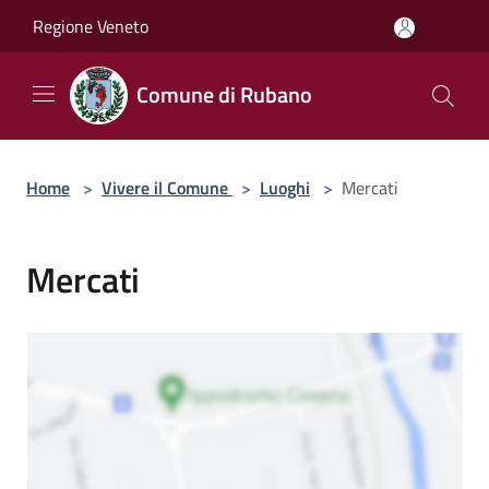
Salta al contenuto principale
Regione Veneto
Comune di Rubano
Home
>
Vivere il Comune
>
Luoghi
>
Mercati
Mercati