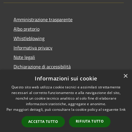
Amministrazione trasparente
Albo pretorio
Whistleblowing
Informativa privacy
Note legali
Dichiarazione di accessibilità
×
Obiettivi di accessibilità 2026
Informazioni sui cookie
Questo sito web utilizza cookie tecnici e assimilati strettamente
necessari al corretto funzionamento e alla navigazione del sito,
nonché un cookie tecnico analitico al solo fine di elaborare
informazioni statistiche, aggregate e anonime.
RSS
Copyright © 2026 • Comune di
Per maggiori dettagli, può consultare la cookie policy al seguente
link
Accessibilità
Rubano • Powered by
Privacy
Municipium
Accesso
•
RIFIUTA TUTTO
ACCETTA TUTTO
Cookie
redazione