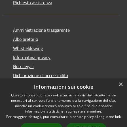
Richiesta assistenza
Amministrazione trasparente
Albo pretorio
Whistleblowing
Informativa privacy
Note legali
Dichiarazione di accessibilità
×
Obiettivi di accessibilità 2026
Informazioni sui cookie
Questo sito web utilizza cookie tecnici e assimilati strettamente
necessari al corretto funzionamento e alla navigazione del sito,
nonché un cookie tecnico analitico al solo fine di elaborare
informazioni statistiche, aggregate e anonime.
RSS
Copyright © 2026 • Comune di
Per maggiori dettagli, può consultare la cookie policy al seguente
link
Accessibilità
Rubano • Powered by
Privacy
Municipium
Accesso
•