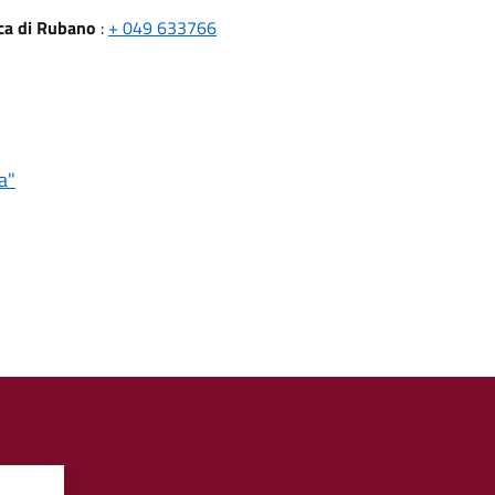
eca di Rubano
:
+ 049 633766
a"