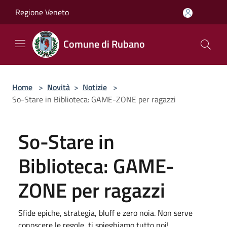
Salta al contenuto principale
Regione Veneto
Comune di Rubano
Home
>
Novità
>
Notizie
>
So-Stare in Biblioteca: GAME-ZONE per ragazzi
So-Stare in
Biblioteca: GAME-
ZONE per ragazzi
Sfide epiche, strategia, bluff e zero noia. Non serve
conoscere le regole, ti spieghiamo tutto noi!